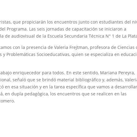
ristas, que propiciarán los encuentros junto con estudiantes del ni
del Programa. Las seis jornadas de capacitación se iniciaron a
a de audiovisual de la Escuela Secundaria Técnica N° 1 de La Plat
tamos con la presencia de Valeria Frejtman, profesora de Ciencias 
 y Problemáticas Socioeducativas, quien se especializa en educac
 trabajo enriquecedor para todos. En este sentido, Mariana Pereyra,
ional, señaló que se brindó material bibliográfico y, además, Valeri
ó en esa situación y en la tarea específica que vamos a desarrolla
nará, en dupla pedagógica, los encuentros que se realicen en las
 Romero.