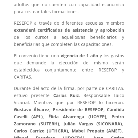
adultos que no cuenten con capacidad económica
para costear tales formaciones.
RESEFOP a través de diferentes escuelas miembro
extenderá certificados de asistencia y aprobación
de los cursos a aquellos/as beneficiarios y
beneficiarias que completen las capacitaciones.
El convenio tiene una
vigencia de 1 año
y los gastos
que demande la ejecución del mismo serán
establecidos conjuntamente entre RESEFOP y
CARITAS.
Durante del acto de la firma, por parte de CARITAS,
estuvo presente
Carlos Ruiz
, Responsable Laico
Vicarial. Mientras que por RESEFOP lo hicieron:
Gustavo Álvarez,
Presidente de RESEFOP, Cándida
Caselli (APL), Élida Alvarenga (UOYEP), Pedro
Zamorano (SUTERH)
,
Julián Vargas (SICONARA)
,
Carlos Carrizo (UTHGRA), Mabel Propato (AMET),
Miguel Escudero (UDOCBA), Juan Carlos