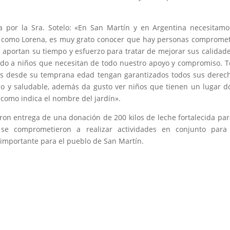
a por la Sra. Sotelo: «En San Martín y en Argentina necesitam
s como Lorena, es muy grato conocer que hay personas comprome
ia aportan su tiempo y esfuerzo para tratar de mejorar sus calidad
gido a niños que necesitan de todo nuestro apoyo y compromiso. 
as desde su temprana edad tengan garantizados todos sus derec
do y saludable, además da gusto ver niños que tienen un lugar 
 como indica el nombre del jardín».
eron entrega de una donación de 200 kilos de leche fortalecida par
se comprometieron a realizar actividades en conjunto para
n importante para el pueblo de San Martín.