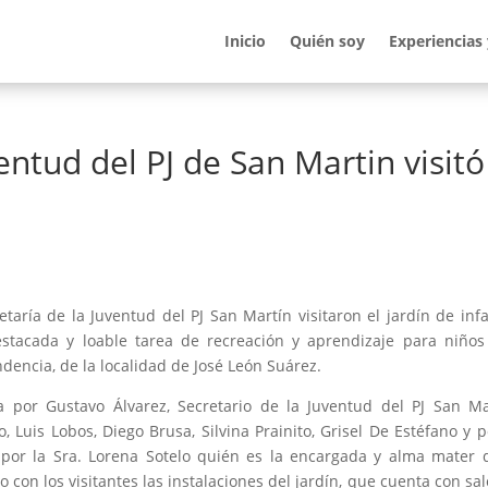
Inicio
Quién soy
Experiencias
entud del PJ de San Martin visitó
taría de la Juventud del PJ San Martín visitaron el jardín de inf
estacada y loable tarea de recreación y aprendizaje para niño
ndencia, de la localidad de José León Suárez.
 por Gustavo Álvarez, Secretario de la Juventud del PJ San Ma
Luis Lobos, Diego Brusa, Silvina Prainito, Grisel De Estéfano y p
por la Sra. Lorena Sotelo quién es la encargada y alma mater 
nto con los visitantes las instalaciones del jardín, que cuenta con sa