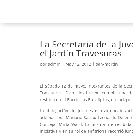
La Secretaría de la Juv
el Jardín Travesuras
por
admin
|
May 12, 2012
|
san-martin
El sábado 12 de mayo, integrantes de la Secre
Travesuras. Dicha institución cumple una d
residen en el Barrio Los Eucaliptus, en Indepe
La delegación de jóvenes estuvo encabezada
además por Mariano Sacco, Leonardo Delpiero, 
Concejal Mirta Ward. La misma fue recibida 
iniciativa y en su rol de anfitriona recorrió ju